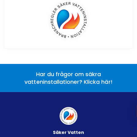
Har du frågor om säkra
vatteninstallationer? Klicka här!
Säker Vatten