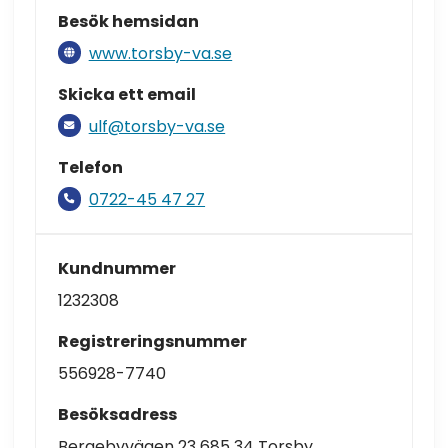
Besök hemsidan
www.torsby-va.se
Skicka ett email
ulf@torsby-va.se
Telefon
0722-45 47 27
Kundnummer
1232308
Registreringsnummer
556928-7740
Besöksadress
Bergebyvägen 23 685 34 Torsby