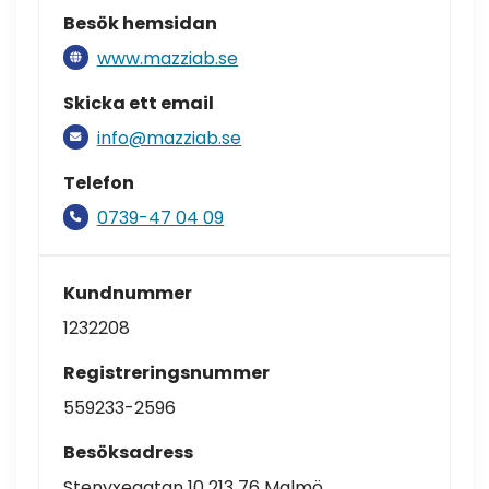
Besök hemsidan
www.mazziab.se
Skicka ett email
info@mazziab.se
Telefon
0739-47 04 09
Kundnummer
1232208
Registreringsnummer
559233-2596
Besöksadress
Stenyxegatan 10 213 76 Malmö