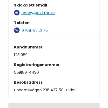
Skicka ett email
conny@ckkror.se
Telefon
0708-99 21 75
Kundnummer
1231989
Registreringsnummer
559189-4430
Besöksadress
Lindomevägen 238 427 50 Billdal