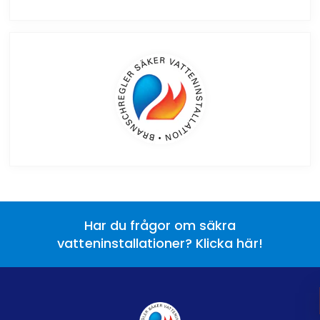
Har du frågor om säkra
vatteninstallationer? Klicka här!