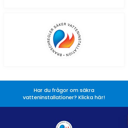
Har du frågor om säkra
vatteninstallationer? Klicka här!