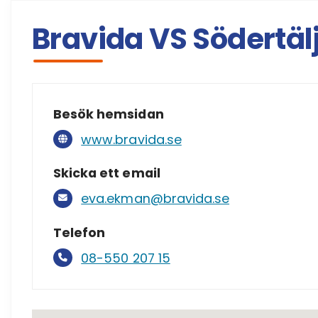
Bravida VS Södertäl
Besök hemsidan
www.bravida.se
Skicka ett email
eva.ekman@bravida.se
Telefon
08-550 207 15