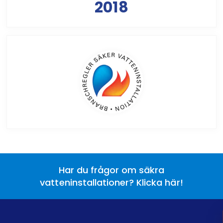
2018
Har du frågor om säkra
vatteninstallationer? Klicka här!