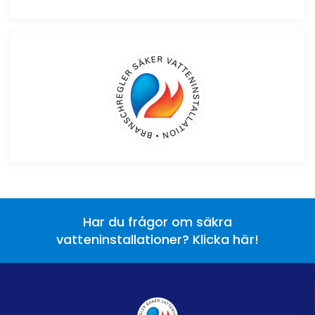
Har du frågor om säkra
vatteninstallationer? Klicka här!