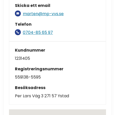
Skicka ett email
marten@mp-vvs.se
Telefon
0704-85 65 97
Kundnummer
1231405
Registreringsnummer
559138-5595
Besöksadress
Per Lars Väg 3 271 57 Ystad