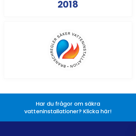
2018
Har du frågor om säkra
vatteninstallationer? Klicka här!