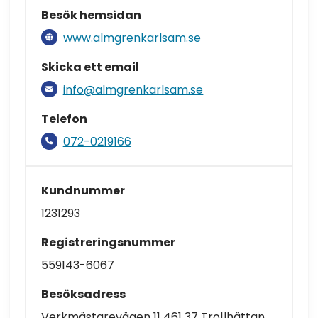
Besök hemsidan
www.almgrenkarlsam.se
Skicka ett email
info@almgrenkarlsam.se
Telefon
072-0219166
Kundnummer
1231293
Registreringsnummer
559143-6067
Besöksadress
Verkmästarevägen 11 461 37 Trollhättan