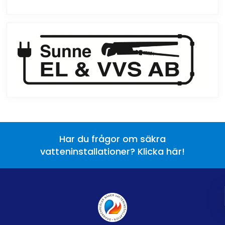
Har du frågor om säkra
vatteninstallationer? Klicka här!