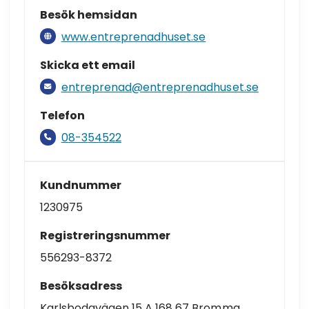
Besök hemsidan
www.entreprenadhuset.se
Skicka ett email
entreprenad@entreprenadhuset.se
Telefon
08-354522
Kundnummer
1230975
Registreringsnummer
556293-8372
Besöksadress
Karlsbodavägen 15 A 168 67 Bromma