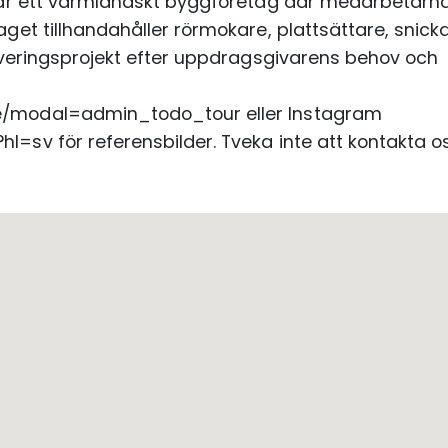
 är ett värmländskt byggföretag där medarbetarn
et tillhandahåller rörmokare, plattsättare, snick
overingsprojekt efter uppdragsgivarens behov och
/modal=admin_todo_tour eller Instagram
sv för referensbilder. Tveka inte att kontakta os