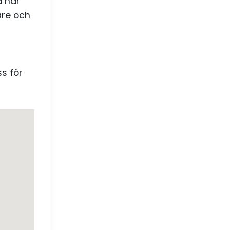
a har
are och
s för