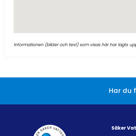
Informationen (bilder och text) som visas här har lagts upp
Har du f
Säker Va