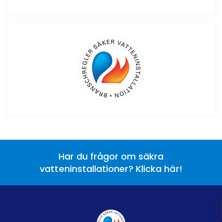
Har du frågor om säkra
vatteninstallationer? Klicka här!