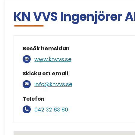
KN VVS Ingenjörer A
Besök hemsidan
www.knvvs.se
Skicka ett email
info@knvvs.se
Telefon
042 32 83 80