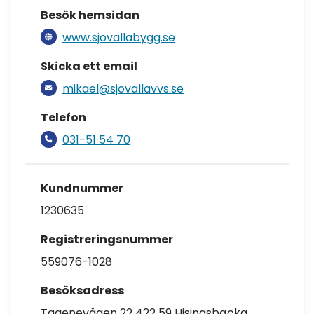
Besök hemsidan
www.sjovallabygg.se
Skicka ett email
mikael@sjovallavvs.se
Telefon
031-51 54 70
Kundnummer
1230635
Registreringsnummer
559076-1028
Besöksadress
Tagenevägen 22 422 59 Hisingsbacka