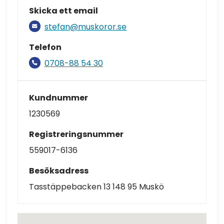
Skicka ett email
stefan@muskoror.se
Telefon
0708-88 54 30
Kundnummer
1230569
Registreringsnummer
559017-6136
Besöksadress
Tasstäppebacken 13 148 95 Muskö