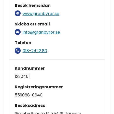
Besök hemsidan
www.granbyror.se
Skicka ett email
info@granbyror.se
Telefon
018-24 12 80
Kundnummer
1230461
Registreringsnummer
559068-0640
Besöksadress
Gränby Bilgata 14 754 31 Uppsala