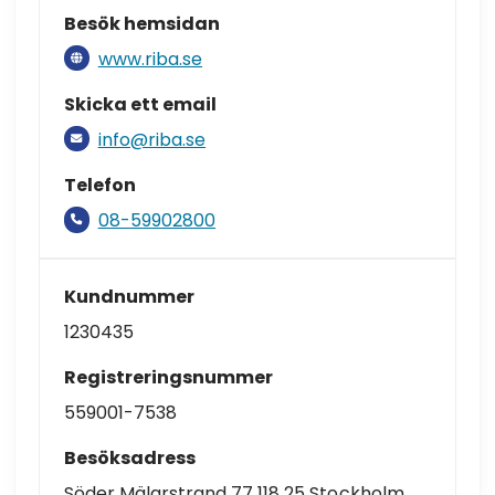
Besök hemsidan
www.riba.se
Skicka ett email
info@riba.se
Telefon
08-59902800
Kundnummer
1230435
Registreringsnummer
559001-7538
Besöksadress
Söder Mälarstrand 77 118 25 Stockholm