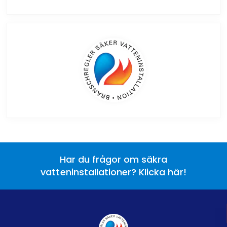
Har du frågor om säkra
vatteninstallationer? Klicka här!