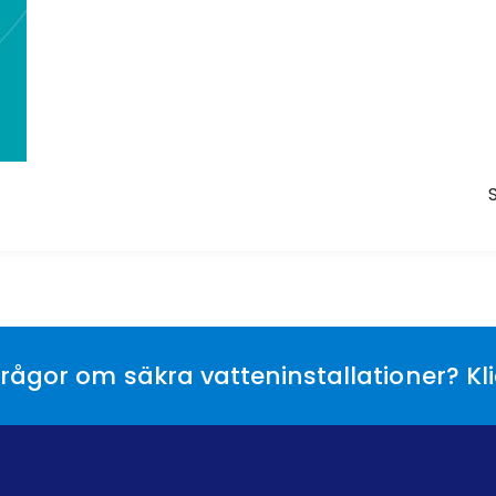
rågor om säkra vatteninstallationer? Kl