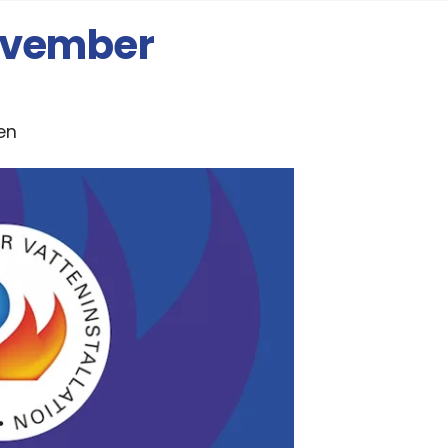
november
en